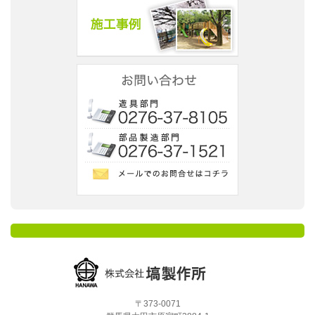
〒373-0071