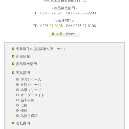
群馬県太田市原宿町2884-1
＜部品製造部門＞
TEL.
0276-37-1521
FAX.0276-37-2283
＜遊具部門＞
TEL.
0276-37-8105
FAX.0276-37-8106
遊具製作の(株)塙製作所 ホーム
新着情報
部品製造部門
遊具部門
遊具シリーズ
景観シリーズ
健康シリーズ
オーダーメイド
施工事例
点検
修繕
品質と保証
会社案内