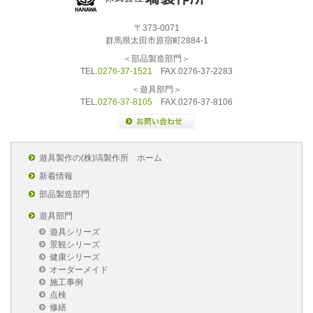
〒373-0071
群馬県太田市原宿町2884-1
＜部品製造部門＞
TEL.
0276-37-1521
FAX.0276-37-2283
＜遊具部門＞
TEL.
0276-37-8105
FAX.0276-37-8106
遊具製作の(株)塙製作所 ホーム
新着情報
部品製造部門
遊具部門
遊具シリーズ
景観シリーズ
健康シリーズ
オーダーメイド
施工事例
点検
修繕