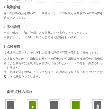
1.規準診断
専門の診断器具を用いて、予期せぬハザードの発見と安全規準への適合性を
チェックします。
2.劣化診断
目視、触診、打診、計測により遊具の劣化具合をチェックします。
潜在するハザードのレベルに応じて劣化診断を行います。
3.点検報告
点検結果に基づき、それぞれの遊具の評価を写真を添付して報告します。
※塙製作所では、公園施設製品安全管理士及び公園施設点検管理士の有資格
者による最新の安全規準と安全技術に基づいたハザードの分析・調査を行っ
ております。
又、遊具周辺を含めたチェックを行い、利用者が安全に長い間使用いただけ
るように最善をつくします。
保守点検の流れ