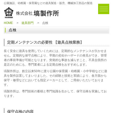
公園施設、幼稚園・保育園などの遊具製造・販売、機械加工部品の製造
HOME
遊具部門
点検
点検
定期メンテナンスの必要性 【遊具点検業務】
長く安全に遊具を使用していくためには、定期的なメンテナンスが欠かせま
せん。定期的な保守点検により、早期の劣化やハザードの発見ができ、管理
者の事前準備が可能となります。突発的な事故を減らすこと、不具合箇所の
是正のためにも、専門業者による定期点検をおすすめします。
塙製作所は、創立以来50年に渡り公園や保育園・幼稚園・小中学校などに遊
具を製作設置してまいりました。その経験と技術と実績により、各方面から
保守・修理などにおいても指定メーカーとして、ご用命いただいておりま
す。
塙製作所は、専門技術の蓄積と専門知識を生かして、保守点検を実施してお
ります。
保守点検の内容